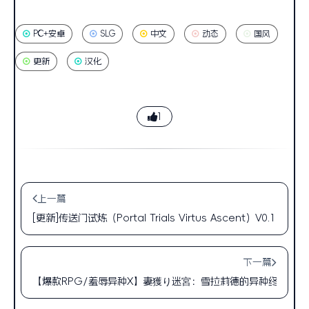
PC+安卓
SLG
中文
动态
国风
更新
汉化
1
上一篇
[更新]传送门试炼（Portal Trials Virtus Ascent）V0.1
下一篇
【爆款RPG/羞辱异种X】妻獲り迷宮：雪拉莉德的异种终身刑