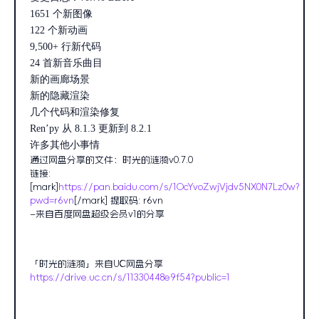
1651 个新图像
122 个新动画
9,500+ 行新代码
24 首新音乐曲目
新的画廊场景
新的隐藏渲染
几个代码和渲染修复
Ren’py 从 8.1.3 更新到 8.2.1
许多其他小事情
通过网盘分享的文件：时光的涟漪v0.7.0
链接:
[mark]
https://pan.baidu.com/s/1OcYvoZwjVjdv5NX0N7Lz0w?
pwd=r6vn
[/mark] 提取码: r6vn
–来自百度网盘超级会员v1的分享
「时光的涟漪」来自UC网盘分享
https://drive.uc.cn/s/11330448e9f54?public=1