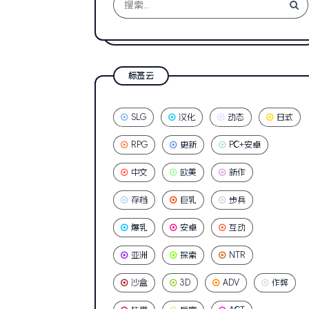
标签云
SLG
汉化
动态
日式
RPG
更新
PC+安卓
中文
欧美
新作
存档
巨乳
步兵
爆乳
安卓
互动
亚洲
探索
NTR
沙盒
3D
ADV
作弊