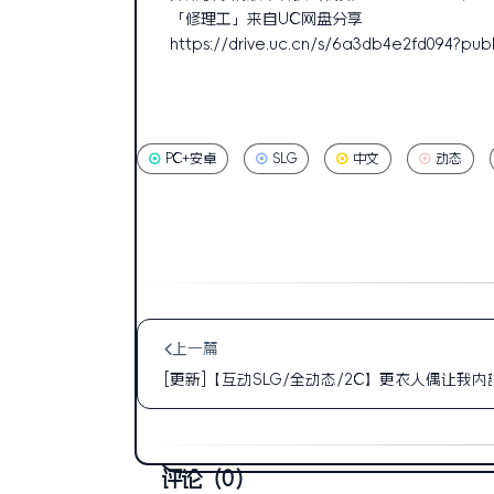
「修理工」来自UC网盘分享
https://drive.uc.cn/s/6a3db4e2fd094?publ
PC+安卓
SLG
中文
动态
上一篇
[更新]【互动SLG/全动态/2C】更衣人偶让我
评论（0）