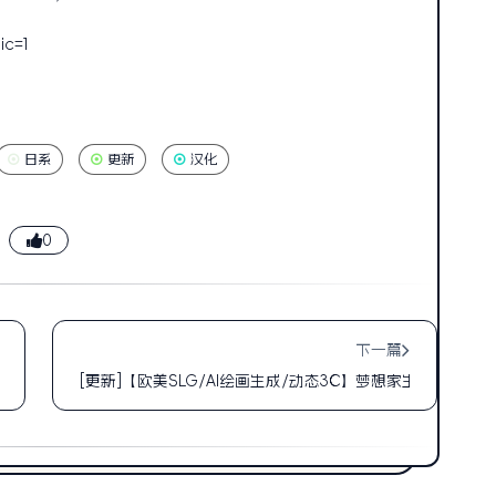
ic=1
日系
更新
汉化
0
下一篇
内部发射
[更新]【欧美SLG/AI绘画生成/动态3C】梦想家生活（Dreamer