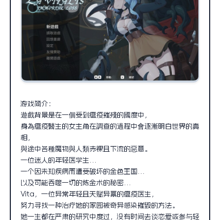
游戏简介：
遊戲背景是在一個受到瘟疫摧殘的國度中，
身為瘟疫醫生的女主角在調查的過程中會逐漸明白世界的真
相，
與途中各種魔物與人類赤裸且下流的惡意。
一位迷人的年轻医学生…
一个因未知疾病而遭受破坏的金色王国…
以及可能吞噬一切的炼金术的秘密…
Vita，一位异常年轻且天赋异禀的瘟疫医生，
努力寻找一种治疗她的家园被奇异感染摧毁的方法。
她一生都在严肃的研究中度过，没有时间去谈恋爱或参与轻