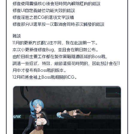
修復使用震懾核心後會短時間內解除肛鉤的錯誤
修復UI自定義鍵位功能失效的錯誤
修復淫慾之苞CG的選項文字誤植
修復部分UI選單按一次取消會同時多次觸發的錯誤
雜談
11月的更新方式跟以往不同，我在此說明一下。
本次小更新僅修復Bug，並且會在明日就公布。
由於目前主要工作都在製作黑暗隧道區域的Boss戰，
調適一些招式、特效、細節還挺花時間的，因此預計會在11
月中才發布有Boss戰的版本。
12月初將會補上Boss戰相關的CG。