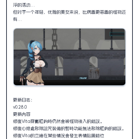
浮的活动…
但对于一个年轻、优雅的美女来说，比病毒更恶毒的怪物还
有…
更新日志：
v0.28.0
更新內容
修復Vita穿戴肛鉤時仍然會被怪物後入的錯誤。
修復心燈處移除詛咒裝備的暫時功能無法移除肛鉤的錯誤。
修復Vita的立繪在某些情況會發生表情貼圖錯位