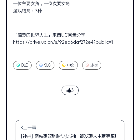
一位主要女角，一位次要女角
游戏结局：7种
「绮罗的世界人生」来自UC网盘分享
https://drive.uc.cn/s/92ed6daf272e4?public=1
DLC
SLG
中文
步兵
3
上一篇
[补档] 亲戚家双胞胎少女逆推!被发现人生就完蛋!