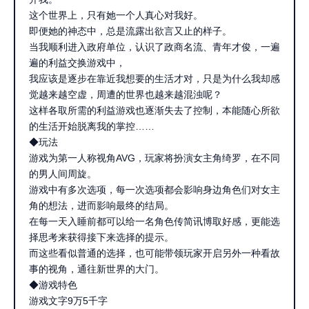
这个世界上，只有她一个人真心对我好。
即便她的神态中，总是流露出欲言又止的样子。
当我顺利进入政府单位，认识了政商名流、青年才俊，一遍
遍的利益交换游戏中，
我应该是逐步在靠近我想要的生活才对，只是为什么我却感
觉越来越空虚，周遭的世界也越来越混浊呢？
这样各取所需的利益游戏也逐渐失去了控制，本能随心所欲
的生活开始脱离我的掌控……
◆玩法
游戏为第一人称视角AVG，玩家将扮演女主角绮罗，在不同
的男人间周旋。
游戏中有多次选项，每一次选项都会影响身边角色们对女主
角的想法，进而影响最终的结局。
在每一天入睡前都可以给一名角色传简讯博取好感，更能选
择思考来获得接下来选择的提示。
而这些看似普通的选择，也可能带领玩家开启另外一种看故
事的视角，通往新世界的大门。
◆游戏特色
游戏文字9万5千字